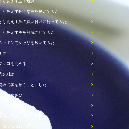
とりあえず玉子焼き
とりあえず色々な魚を捌いてみた
とりあえず魚の買い付けに行ってみた
とりあえず魚を熟成させてみた
スッポンでシャリを炊いてみた
ネタ
マグロを究める
兄妹対談
初めて客を招くことにした
寿司とわさび
寿司とコロナ
寿司と天皇
寿司は家庭料理だ！