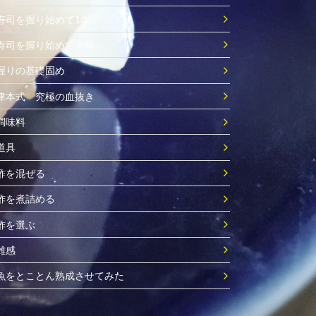
寿司を握り始めて1年
寿司を握り始めて半年
握りの基礎固め
津本式 究極の血抜き
調味料
道具
酢を混ぜる
酢を煮詰める
酢を選ぶ
雑感
魚をとことん熟成させてみた