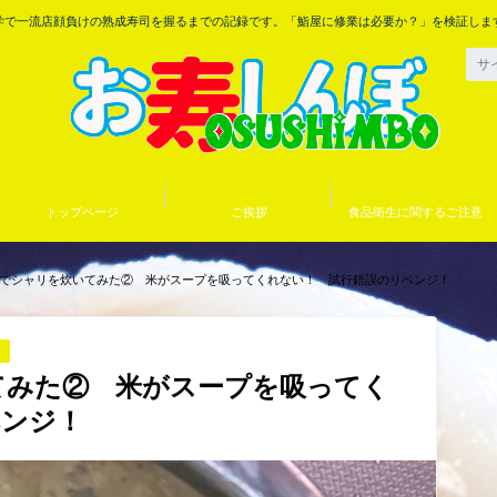
学で一流店顔負けの熟成寿司を握るまでの記録です。「鮨屋に修業は必要か？」を検証しま
トップページ
ご挨拶
食品衛生に関するご注意
でシャリを炊いてみた② 米がスープを吸ってくれない！ 試行錯誤のリベンジ！
てみた② 米がスープを吸ってく
ベンジ！