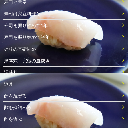
寿司と天皇
寿司は家庭料理だ！
寿司を握り始めて1年
寿司を握り始めて半年
握りの基礎固め
津本式 究極の血抜き
調味料
道具
酢を混ぜる
酢を煮詰める
酢を選ぶ