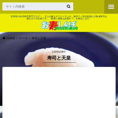
世界初の自宅寿司専門ブログ！ ずぶの素人サラリーマンが、独学で一流店顔負けの熟成寿司を
握るまでの記録です。「鮨屋に修業は必要か？」を検証します。
HOME
テーマ
寿司と天皇
CATEGORY
寿司と天皇