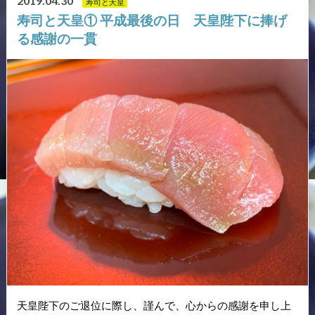
2019.04.30
寿司と天皇
寿司と天皇① 平成最後の日 天皇陛下に捧げ
る感謝の一貫
天皇陛下のご退位に際し、謹んで、心からの感謝を申し上