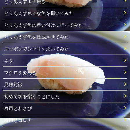
とりあえず玉子焼き
とりあえず色々な魚を捌いてみた
とりあえず魚の買い付けに行ってみた
とりあえず魚を熟成させてみた
スッポンでシャリを炊いてみた
ネタ
マグロを究める
兄妹対談
初めて客を招くことにした
寿司とわさび
寿司とコロナ