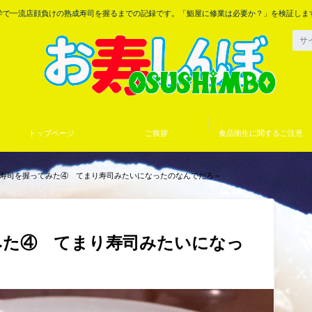
学で一流店顔負けの熟成寿司を握るまでの記録です。「鮨屋に修業は必要か？」を検証しま
トップページ
ご挨拶
食品衛生に関するご注意
寿司を握ってみた④ てまり寿司みたいになったのなんでだろ～
みた④ てまり寿司みたいになっ