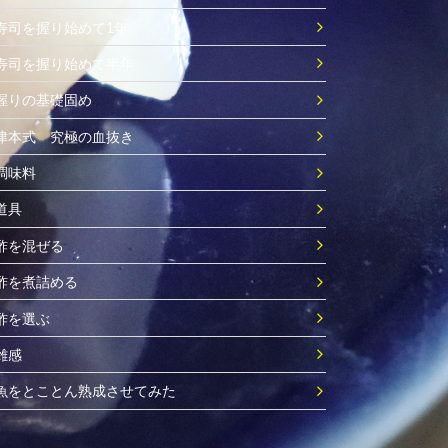
寿司を握り始めて1年
寿司を握り始めて半年
握りの基礎固め
津本式 究極の血抜き
調味料
道具
酢を混ぜる
酢を煮詰める
酢を選ぶ
雑感
魚をとことん熟成させてみた